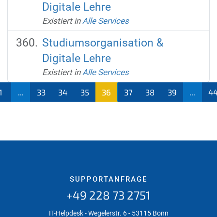
Digitale Lehre
Existiert in
Alle Services
Studiumsorganisation &
Digitale Lehre
Existiert in
Alle Services
1
...
33
34
35
36
37
38
39
...
4
(aktu
ell)
SUPPORTANFRAGE
+49 228 73 2751
IT-Helpdesk - Wegelerstr. 6 - 53115 Bonn