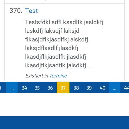
Test
Testsfdkl sdfl ksadlfk jasldkfj
laskdfj laksdjf laksjd
flkasjdflkjasdlfkj alskdfj
laksjdflasdlf jlasdkfj
lkasdjflkjasdlfk jlasdkfj
lkasdjflkjsadflk jalsdkfj ...
Existiert in
Termine
1
...
34
35
36
37
38
39
40
...
4
(aktu
ell)