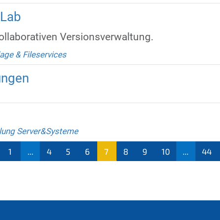
tLab
 kollaborativen Versionsverwaltung.
age & Fileservices
ungen
lung Server&Systeme
1
...
4
5
6
7
8
9
10
...
44
(aktu
ell)