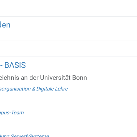
den
- BASIS
eichnis an der Universität Bonn
organisation & Digitale Lehre
pus-Team
lung Server&Systeme