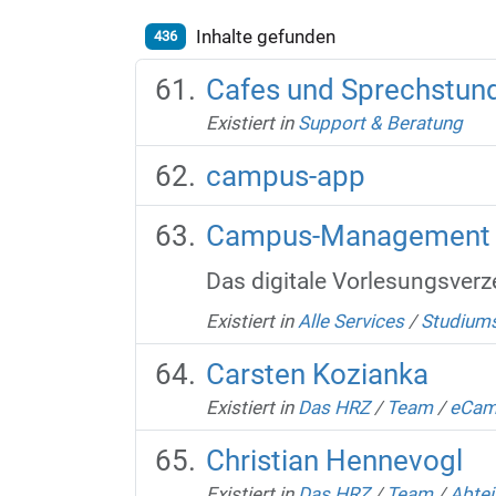
Inhalte gefunden
436
Cafes und Sprechstun
Existiert in
Support & Beratung
campus-app
Campus-Management 
Das digitale Vorlesungsverz
Existiert in
Alle Services
/
Studiums
Carsten Kozianka
Existiert in
Das HRZ
/
Team
/
eCam
Christian Hennevogl
Existiert in
Das HRZ
/
Team
/
Abtei