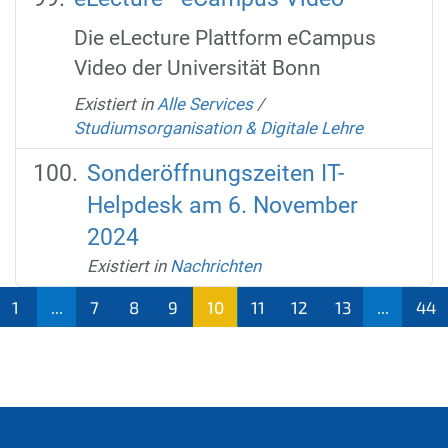
Die eLecture Plattform eCampus
Video der Universität Bonn
Existiert in
Alle Services
/
Studiumsorganisation & Digitale Lehre
Sonderöffnungszeiten IT-
Helpdesk am 6. November
2024
Existiert in
Nachrichten
1
...
7
8
9
10
11
12
13
...
44
(aktu
ell)