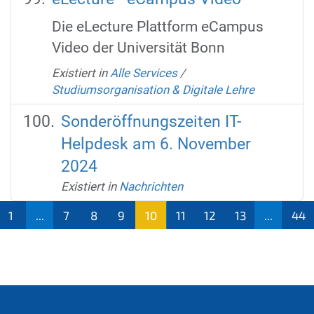
Die eLecture Plattform eCampus
Video der Universität Bonn
Existiert in
Alle Services
/
Studiumsorganisation & Digitale Lehre
Sonderöffnungszeiten IT-
Helpdesk am 6. November
2024
Existiert in
Nachrichten
1
...
7
8
9
10
11
12
13
...
44
(aktu
ell)